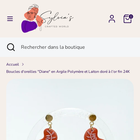
Passer
Devise
Langue
au
FRANCE (EUR €)
FRANÇAIS
Panier
contenu
0
Recherche
Rechercher
dans
Recherche
Fermer
Rechercher
la
la
dans
boutique
recherche
la
boutique
Accueil
Boucles d'oreilles "Diane" en Argile Polymère et Laiton doré à l'or fin 24K